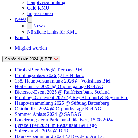
Hauptversammlung
Café KMU
Impressionen
News
News
Nützliche Links für KMU
Kontakt
Mitglied werden
Soirée du vin 2024 @ BFB
Fürobe-Bier 2026 @ Tierpark Biel
Frühlingsanlass 2026 @ Le Nidaux
138. Hauptversammlung 2026 @ Volkshaus Biel
Herbstanlass 2025 @ Orpundgarage Biel AG
Bielersee-Event 2025 @ Raiffeisenbank Seeland
Frühlings-Grillevent 2025 @ Rey Allround & Rey on Fire
Hauptversammlung 2025 @ Stiftung Battenberg
Oktoberfest 2024 @ Orpundgarage Biel AG
Sommer-Anlass 2024 @ SABAG
Lancierung der « Parkhaus-Initiative», 15.08.2024
Fyrabe-Bier 2024 im Restaurant Bel Lago
Soirée du vin 2024 @ BFB
Hauptversammlung 2024 @ Residenz Au Lac